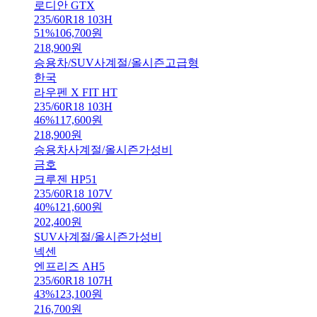
로디안 GTX
235/60R18 103H
51
%
106,700
원
218,900
원
승용차/SUV
사계절/올시즌
고급형
한국
라우펜 X FIT HT
235/60R18 103H
46
%
117,600
원
218,900
원
승용차
사계절/올시즌
가성비
금호
크루젠 HP51
235/60R18 107V
40
%
121,600
원
202,400
원
SUV
사계절/올시즌
가성비
넥센
엔프리즈 AH5
235/60R18 107H
43
%
123,100
원
216,700
원