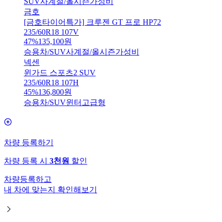
SUV
사계절/올시즌
가성비
금호
[금호타이어특가] 크루젠 GT 프로 HP72
235/60R18 107V
47
%
135,100
원
승용차/SUV
사계절/올시즌
가성비
넥센
윈가드 스포츠2 SUV
235/60R18 107H
45
%
136,800
원
승용차/SUV
윈터
고급형
차량 등록하기
차량 등록 시
3천원
할인
차량등록하고
내 차에 맞는지 확인해보기