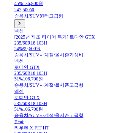
45
%
136,800
원
247,500
원
승용차/SUV
윈터
고급형
넥센
[2025년 제조 타이어 특가] 로디안 GTX
235/60R18 103H
54
%
99,600
원
승용차/SUV
사계절/올시즌
가성비
넥센
로디안 GTX
235/60R18 103H
51
%
106,700
원
승용차/SUV
사계절/올시즌
고급형
넥센
로디안 GTX
235/60R18 103H
51
%
106,700
원
승용차/SUV
사계절/올시즌
고급형
한국
라우펜 X FIT HT