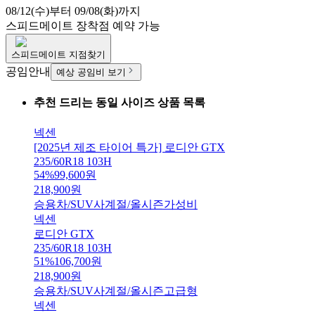
08/12(수)부터 09/08(화)까지
스피드메이트
장착점 예약 가능
스피드메이트
지점찾기
공임안내
예상 공임비 보기
추천 드리는 동일 사이즈 상품 목록
넥센
[2025년 제조 타이어 특가] 로디안 GTX
235/60R18 103H
54
%
99,600
원
218,900
원
승용차/SUV
사계절/올시즌
가성비
넥센
로디안 GTX
235/60R18 103H
51
%
106,700
원
218,900
원
승용차/SUV
사계절/올시즌
고급형
넥센