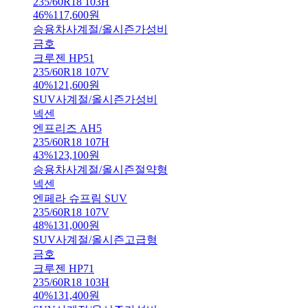
235/60R18 103H
46
%
117,600
원
승용차
사계절/올시즌
가성비
금호
크루젠 HP51
235/60R18 107V
40
%
121,600
원
SUV
사계절/올시즌
가성비
넥센
엔프리즈 AH5
235/60R18 107H
43
%
123,100
원
승용차
사계절/올시즌
절약형
넥센
엔페라 슈프림 SUV
235/60R18 107V
48
%
131,000
원
SUV
사계절/올시즌
고급형
금호
크루젠 HP71
235/60R18 103H
40
%
131,400
원