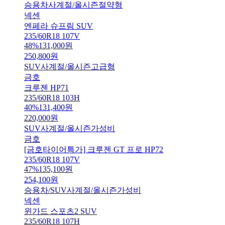
승용차
사계절/올시즌
절약형
넥센
엔페라 슈프림 SUV
235/60R18 107V
48
%
131,000
원
250,800
원
SUV
사계절/올시즌
고급형
금호
크루젠 HP71
235/60R18 103H
40
%
131,400
원
220,000
원
SUV
사계절/올시즌
가성비
금호
[금호타이어특가] 크루젠 GT 프로 HP72
235/60R18 107V
47
%
135,100
원
254,100
원
승용차/SUV
사계절/올시즌
가성비
넥센
윈가드 스포츠2 SUV
235/60R18 107H