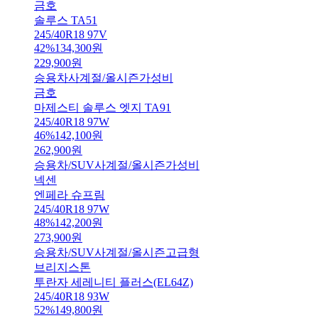
금호
솔루스 TA51
245/40R18 97V
42
%
134,300
원
229,900
원
승용차
사계절/올시즌
가성비
금호
마제스티 솔루스 엣지 TA91
245/40R18 97W
46
%
142,100
원
262,900
원
승용차/SUV
사계절/올시즌
가성비
넥센
엔페라 슈프림
245/40R18 97W
48
%
142,200
원
273,900
원
승용차/SUV
사계절/올시즌
고급형
브리지스톤
투란자 세레니티 플러스(EL64Z)
245/40R18 93W
52
%
149,800
원