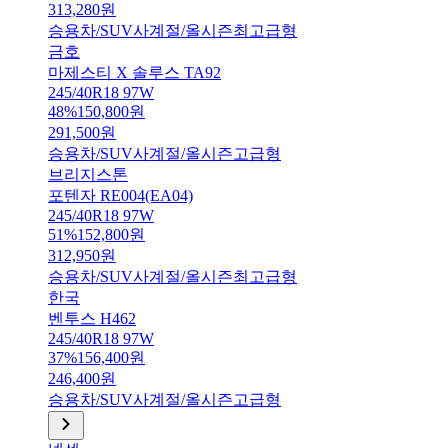
313,280
원
승용차/SUV
사계절/올시즌
최고급형
금호
마제스티 X 솔루스 TA92
245/40R18 97W
48
%
150,800
원
291,500
원
승용차/SUV
사계절/올시즌
고급형
브리지스톤
포텐자 RE004(EA04)
245/40R18 97W
51
%
152,800
원
312,950
원
승용차/SUV
사계절/올시즌
최고급형
한국
벤투스 H462
245/40R18 97W
37
%
156,400
원
246,400
원
승용차/SUV
사계절/올시즌
고급형