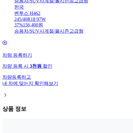
승용차/SUV
사계절/올시즌
최고급형
한국
벤투스 H462
245/40R18 97W
37
%
156,400
원
승용차/SUV
사계절/올시즌
고급형
차량 등록하기
차량 등록 시
3천원
할인
차량등록하고
내 차에 맞는지 확인해보기
상품 정보