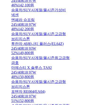
245/40R18 97W
46
%
142,100
원
승용차/SUV
사계절/올시즌
가성비
넥센
엔페라 슈프림
245/40R18 97W
48
%
142,200
원
승용차/SUV
사계절/올시즌
고급형
브리지스톤
투란자 세레니티 플러스(EL64Z)
245/40R18 93W
52
%
149,800
원
승용차/SUV
사계절/올시즌
최고급형
금호
마제스티 X 솔루스 TA92
245/40R18 97W
48
%
150,800
원
승용차/SUV
사계절/올시즌
고급형
브리지스톤
포텐자 RE004(EA04)
245/40R18 97W
51
%
152,800
원