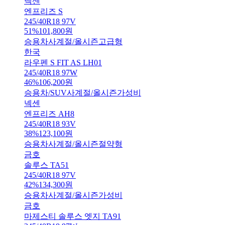
넥센
엔프리즈 S
245/40R18 97V
51
%
101,800
원
승용차
사계절/올시즌
고급형
한국
라우펜 S FIT AS LH01
245/40R18 97W
46
%
106,200
원
승용차/SUV
사계절/올시즌
가성비
넥센
엔프리즈 AH8
245/40R18 93V
38
%
123,100
원
승용차
사계절/올시즌
절약형
금호
솔루스 TA51
245/40R18 97V
42
%
134,300
원
승용차
사계절/올시즌
가성비
금호
마제스티 솔루스 엣지 TA91