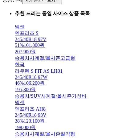
예상 공임비 보기
추천 드리는 동일 사이즈 상품 목록
넥센
엔프리즈 S
245/40R18 97V
51
%
101,800
원
207,900
원
승용차
사계절/올시즌
고급형
한국
라우펜 S FIT AS LH01
245/40R18 97W
46
%
106,200
원
195,800
원
승용차/SUV
사계절/올시즌
가성비
넥센
엔프리즈 AH8
245/40R18 93V
38
%
123,100
원
198,000
원
승용차
사계절/올시즌
절약형