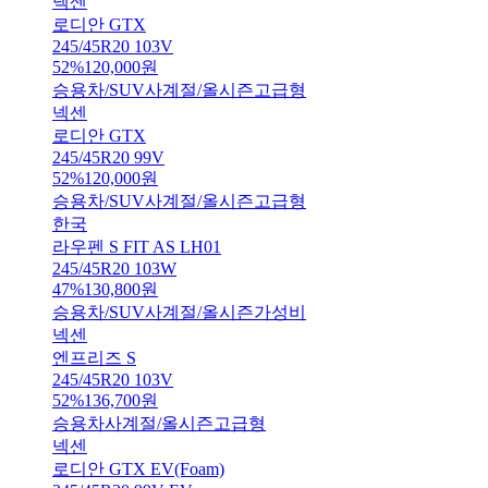
넥센
로디안 GTX
245/45R20 103V
52
%
120,000
원
승용차/SUV
사계절/올시즌
고급형
넥센
로디안 GTX
245/45R20 99V
52
%
120,000
원
승용차/SUV
사계절/올시즌
고급형
한국
라우펜 S FIT AS LH01
245/45R20 103W
47
%
130,800
원
승용차/SUV
사계절/올시즌
가성비
넥센
엔프리즈 S
245/45R20 103V
52
%
136,700
원
승용차
사계절/올시즌
고급형
넥센
로디안 GTX EV(Foam)