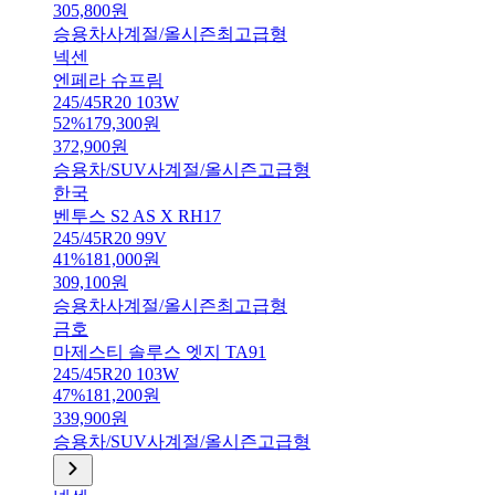
305,800
원
승용차
사계절/올시즌
최고급형
넥센
엔페라 슈프림
245/45R20 103W
52
%
179,300
원
372,900
원
승용차/SUV
사계절/올시즌
고급형
한국
벤투스 S2 AS X RH17
245/45R20 99V
41
%
181,000
원
309,100
원
승용차
사계절/올시즌
최고급형
금호
마제스티 솔루스 엣지 TA91
245/45R20 103W
47
%
181,200
원
339,900
원
승용차/SUV
사계절/올시즌
고급형