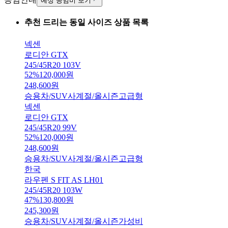
예상 공임비 보기
추천 드리는 동일 사이즈 상품 목록
넥센
로디안 GTX
245/45R20 103V
52
%
120,000
원
248,600
원
승용차/SUV
사계절/올시즌
고급형
넥센
로디안 GTX
245/45R20 99V
52
%
120,000
원
248,600
원
승용차/SUV
사계절/올시즌
고급형
한국
라우펜 S FIT AS LH01
245/45R20 103W
47
%
130,800
원
245,300
원
승용차/SUV
사계절/올시즌
가성비