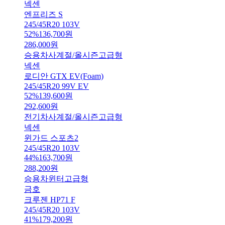
넥센
엔프리즈 S
245/45R20 103V
52
%
136,700
원
286,000
원
승용차
사계절/올시즌
고급형
넥센
로디안 GTX EV(Foam)
245/45R20 99V EV
52
%
139,600
원
292,600
원
전기차
사계절/올시즌
고급형
넥센
윈가드 스포츠2
245/45R20 103V
44
%
163,700
원
288,200
원
승용차
윈터
고급형
금호
크루젠 HP71 F
245/45R20 103V
41
%
179,200
원