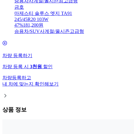
승용차
사계절/올시즌
최고급형
금호
마제스티 솔루스 엣지 TA91
245/45R20 103W
47
%
181,200
원
승용차/SUV
사계절/올시즌
고급형
차량 등록하기
차량 등록 시
3천원
할인
차량등록하고
내 차에 맞는지 확인해보기
상품 정보