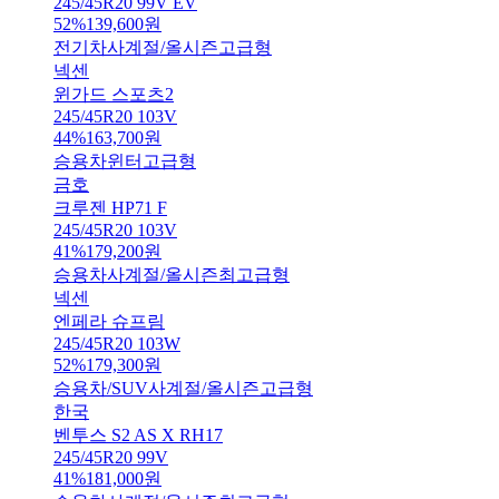
245/45R20 99V EV
52
%
139,600
원
전기차
사계절/올시즌
고급형
넥센
윈가드 스포츠2
245/45R20 103V
44
%
163,700
원
승용차
윈터
고급형
금호
크루젠 HP71 F
245/45R20 103V
41
%
179,200
원
승용차
사계절/올시즌
최고급형
넥센
엔페라 슈프림
245/45R20 103W
52
%
179,300
원
승용차/SUV
사계절/올시즌
고급형
한국
벤투스 S2 AS X RH17
245/45R20 99V
41
%
181,000
원