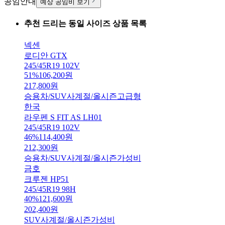
공임안내
예상 공임비 보기
추천 드리는 동일 사이즈 상품 목록
넥센
로디안 GTX
245/45R19 102V
51
%
106,200
원
217,800
원
승용차/SUV
사계절/올시즌
고급형
한국
라우펜 S FIT AS LH01
245/45R19 102V
46
%
114,400
원
212,300
원
승용차/SUV
사계절/올시즌
가성비
금호
크루젠 HP51
245/45R19 98H
40
%
121,600
원
202,400
원
SUV
사계절/올시즌
가성비