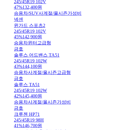
245/45R19 102V
47
%
132,400
원
승용차/SUV
사계절/올시즌
가성비
넥센
윈가드 스포츠2
245/45R19 102V
45
%
142,900
원
승용차
윈터
고급형
금호
솔루스 어드밴스 TA51
245/45R19 102W
43
%
144,100
원
승용차
사계절/올시즌
고급형
금호
솔루스 TA51
245/45R19 102W
42
%
145,400
원
승용차
사계절/올시즌
가성비
금호
크루젠 HP71
245/45R19 98H
41
%
146,700
원