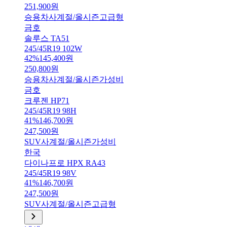
251,900
원
승용차
사계절/올시즌
고급형
금호
솔루스 TA51
245/45R19 102W
42
%
145,400
원
250,800
원
승용차
사계절/올시즌
가성비
금호
크루젠 HP71
245/45R19 98H
41
%
146,700
원
247,500
원
SUV
사계절/올시즌
가성비
한국
다이나프로 HPX RA43
245/45R19 98V
41
%
146,700
원
247,500
원
SUV
사계절/올시즌
고급형