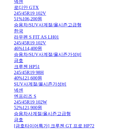
넥센
로디안 GTX
245/45R19 102V
51
%
106,200
원
승용차/SUV
사계절/올시즌
고급형
한국
라우펜 S FIT AS LH01
245/45R19 102V
46
%
114,400
원
승용차/SUV
사계절/올시즌
가성비
금호
크루젠 HP51
245/45R19 98H
40
%
121,600
원
SUV
사계절/올시즌
가성비
넥센
엔프리즈 S
245/45R19 102W
52
%
121,900
원
승용차
사계절/올시즌
고급형
금호
[금호타이어특가] 크루젠 GT 프로 HP72