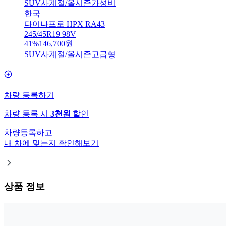
SUV
사계절/올시즌
가성비
한국
다이나프로 HPX RA43
245/45R19 98V
41
%
146,700
원
SUV
사계절/올시즌
고급형
차량 등록하기
차량 등록 시
3천원
할인
차량등록하고
내 차에 맞는지 확인해보기
상품 정보