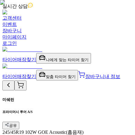
실시간
상담
고객센터
이벤트
장바구니
마이페이지
로그인
타이어
매장찾기
나에게 맞는 타이어 찾기
타이어
매장찾기
장바구니
내 정보
맞춤 타이어 찾기
미쉐린
프라이머시 투어 A/S
공유
245/45R19 102W GOE Acoustic(흡음재)