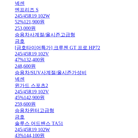
넥센
엔프리즈 S
245/45R19 102W
52
%
121,900
원
253,000
원
승용차
사계절/올시즌
고급형
금호
[금호타이어특가] 크루젠 GT 프로 HP72
245/45R19 102V
47
%
132,400
원
248,600
원
승용차/SUV
사계절/올시즌
가성비
넥센
윈가드 스포츠2
245/45R19 102V
45
%
142,900
원
259,600
원
승용차
윈터
고급형
금호
솔루스 어드밴스 TA51
245/45R19 102W
43
%
144,100
원