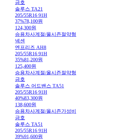
금호
솔루스 TA21
205/55R16 91H
37
%
78,100
원
124,300
원
승용차
사계절/올시즌
절약형
넥센
엔프리즈 AH8
205/55R16 91H
35
%
81,200
원
125,400
원
승용차
사계절/올시즌
절약형
금호
솔루스 어드밴스 TA51
205/55R16 91H
40
%
83,300
원
138,600
원
승용차
사계절/올시즌
가성비
금호
솔루스 TA51
205/55R16 91H
39
%
91,600
원