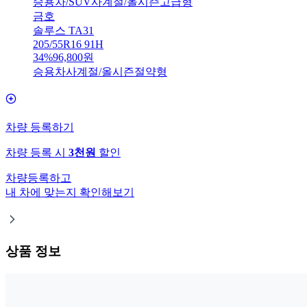
승용차/SUV
사계절/올시즌
고급형
금호
솔루스 TA31
205/55R16 91H
34
%
96,800
원
승용차
사계절/올시즌
절약형
차량 등록하기
차량 등록 시
3천원
할인
차량등록하고
내 차에 맞는지 확인해보기
상품 정보