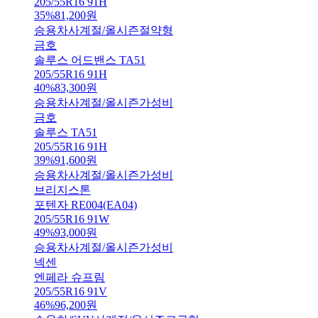
205/55R16 91H
35
%
81,200
원
승용차
사계절/올시즌
절약형
금호
솔루스 어드밴스 TA51
205/55R16 91H
40
%
83,300
원
승용차
사계절/올시즌
가성비
금호
솔루스 TA51
205/55R16 91H
39
%
91,600
원
승용차
사계절/올시즌
가성비
브리지스톤
포텐자 RE004(EA04)
205/55R16 91W
49
%
93,000
원
승용차
사계절/올시즌
가성비
넥센
엔페라 슈프림
205/55R16 91V
46
%
96,200
원