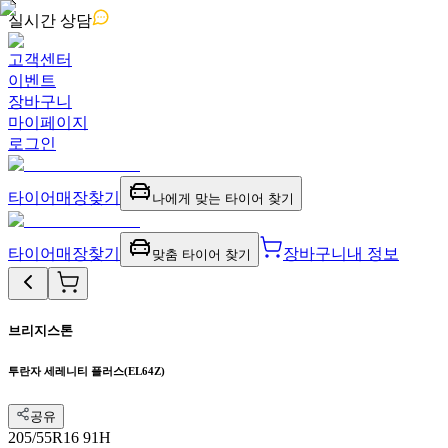
실시간
상담
고객센터
이벤트
장바구니
마이페이지
로그인
타이어
매장찾기
나에게 맞는 타이어 찾기
타이어
매장찾기
장바구니
내 정보
맞춤 타이어 찾기
브리지스톤
투란자 세레니티 플러스(EL64Z)
공유
205/55R16 91H