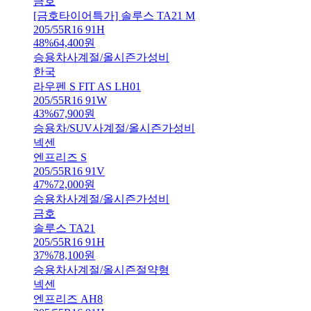
금호
[금호타이어특가] 솔루스 TA21 M
205/55R16 91H
48
%
64,400
원
승용차
사계절/올시즌
가성비
한국
라우펜 S FIT AS LH01
205/55R16 91W
43
%
67,900
원
승용차/SUV
사계절/올시즌
가성비
넥센
엔프리즈 S
205/55R16 91V
47
%
72,000
원
승용차
사계절/올시즌
가성비
금호
솔루스 TA21
205/55R16 91H
37
%
78,100
원
승용차
사계절/올시즌
절약형
넥센
엔프리즈 AH8