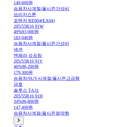
149,600
원
승용차
사계절/올시즌
가성비
브리지스톤
포텐자 RE004(EA04)
205/55R16 91W
49
%
93,000
원
183,040
원
승용차
사계절/올시즌
가성비
넥센
엔페라 슈프림
205/55R16 91V
46
%
96,200
원
179,300
원
승용차/SUV
사계절/올시즌
고급형
금호
솔루스 TA31
205/55R16 91H
34
%
96,800
원
147,400
원
승용차
사계절/올시즌
절약형