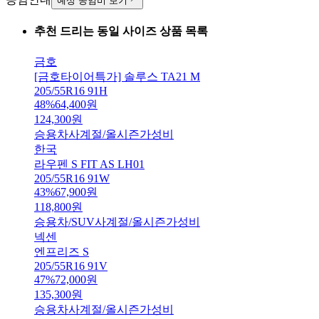
예상 공임비 보기
추천 드리는 동일 사이즈 상품 목록
금호
[금호타이어특가] 솔루스 TA21 M
205/55R16 91H
48
%
64,400
원
124,300
원
승용차
사계절/올시즌
가성비
한국
라우펜 S FIT AS LH01
205/55R16 91W
43
%
67,900
원
118,800
원
승용차/SUV
사계절/올시즌
가성비
넥센
엔프리즈 S
205/55R16 91V
47
%
72,000
원
135,300
원
승용차
사계절/올시즌
가성비