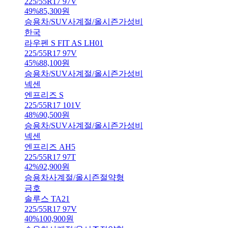
225/55R17 97V
49
%
85,300
원
승용차/SUV
사계절/올시즌
가성비
한국
라우펜 S FIT AS LH01
225/55R17 97V
45
%
88,100
원
승용차/SUV
사계절/올시즌
가성비
넥센
엔프리즈 S
225/55R17 101V
48
%
90,500
원
승용차/SUV
사계절/올시즌
가성비
넥센
엔프리즈 AH5
225/55R17 97T
42
%
92,900
원
승용차
사계절/올시즌
절약형
금호
솔루스 TA21
225/55R17 97V
40
%
100,900
원