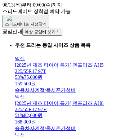
08/13(목)부터 09/09(수)까지
스피드메이트
장착점 예약 가능
스피드메이트
지점찾기
공임안내
예상 공임비 보기
추천 드리는 동일 사이즈 상품 목록
넥센
[2025년 제조 타이어 특가] 엔프리즈 AH5
225/55R17 97T
53
%
75,000
원
159,500
원
승용차
사계절/올시즌
가성비
넥센
[2025년 제조 타이어 특가] 엔프리즈 AH8
225/55R17 97V
51
%
82,000
원
168,300
원
승용차
사계절/올시즌
가성비
넥센