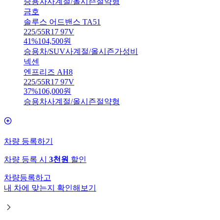
승용차
사계절/올시즌
절약형
금호
솔루스 어드밴스 TA51
225/55R17 97V
41
%
104,500
원
승용차/SUV
사계절/올시즌
가성비
넥센
엔프리즈 AH8
225/55R17 97V
37
%
106,000
원
승용차
사계절/올시즌
절약형
차량 등록하기
차량 등록 시
3천원
할인
차량등록하고
내 차에 맞는지 확인해보기