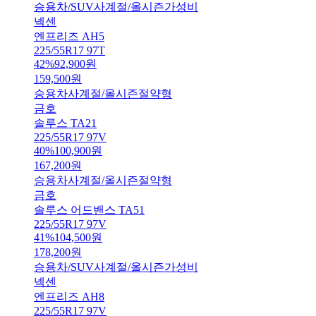
승용차/SUV
사계절/올시즌
가성비
넥센
엔프리즈 AH5
225/55R17 97T
42
%
92,900
원
159,500
원
승용차
사계절/올시즌
절약형
금호
솔루스 TA21
225/55R17 97V
40
%
100,900
원
167,200
원
승용차
사계절/올시즌
절약형
금호
솔루스 어드밴스 TA51
225/55R17 97V
41
%
104,500
원
178,200
원
승용차/SUV
사계절/올시즌
가성비
넥센
엔프리즈 AH8
225/55R17 97V