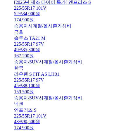
[2025년 제조 타이어 특가] 엔프리즈 S
225/55R17 101V
52
%
84,000
원
174,900
원
승용차
사계절/올시즌
가성비
금호
솔루스 TA21 M
225/55R17 97V
49
%
85,300
원
167,200
원
승용차/SUV
사계절/올시즌
가성비
한국
라우펜 S FIT AS LH01
225/55R17 97V
45
%
88,100
원
159,500
원
승용차/SUV
사계절/올시즌
가성비
넥센
엔프리즈 S
225/55R17 101V
48
%
90,500
원
174,900
원