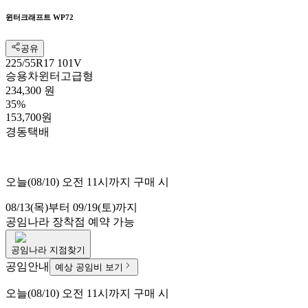
윈터크래프트 WP72
공유
225/55R17 101V
승용차
윈터
고급형
234,300 원
35%
153,700원
경동택배
오늘(08/10) 오전 11시까지 구매 시
08/13(목)부터 09/19(토)까지
공임나라
장착점 예약 가능
공임나라
지점찾기
공임안내
예상 공임비 보기
오늘(08/10) 오전 11시까지 구매 시