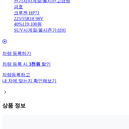
전기차
사계절/올시즌
고급형
금호
크루젠 HP71
225/55R18 98V
40
%
119,100
원
SUV
사계절/올시즌
가성비
차량 등록하기
차량 등록 시
3천원
할인
차량등록하고
내 차에 맞는지 확인해보기
상품 정보