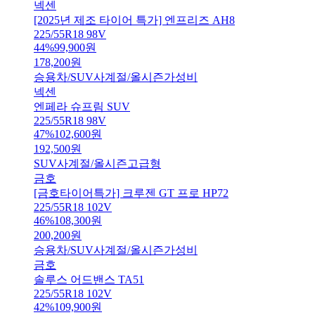
넥센
[2025년 제조 타이어 특가] 엔프리즈 AH8
225/55R18 98V
44
%
99,900
원
178,200
원
승용차/SUV
사계절/올시즌
가성비
넥센
엔페라 슈프림 SUV
225/55R18 98V
47
%
102,600
원
192,500
원
SUV
사계절/올시즌
고급형
금호
[금호타이어특가] 크루젠 GT 프로 HP72
225/55R18 102V
46
%
108,300
원
200,200
원
승용차/SUV
사계절/올시즌
가성비
금호
솔루스 어드밴스 TA51
225/55R18 102V
42
%
109,900
원