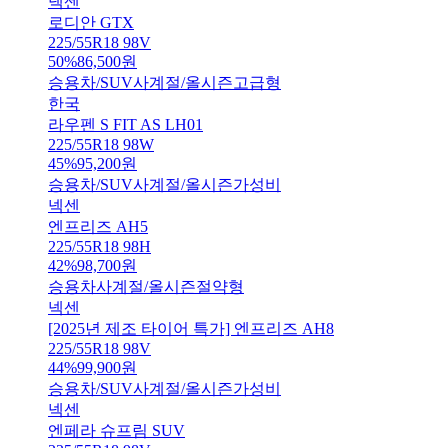
넥센
로디안 GTX
225/55R18 98V
50
%
86,500
원
승용차/SUV
사계절/올시즌
고급형
한국
라우펜 S FIT AS LH01
225/55R18 98W
45
%
95,200
원
승용차/SUV
사계절/올시즌
가성비
넥센
엔프리즈 AH5
225/55R18 98H
42
%
98,700
원
승용차
사계절/올시즌
절약형
넥센
[2025년 제조 타이어 특가] 엔프리즈 AH8
225/55R18 98V
44
%
99,900
원
승용차/SUV
사계절/올시즌
가성비
넥센
엔페라 슈프림 SUV