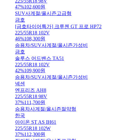
225/55R18 98V
47
%
102,600
원
SUV
사계절/올시즌
고급형
금호
[금호타이어특가] 크루젠 GT 프로 HP72
225/55R18 102V
46
%
108,300
원
승용차/SUV
사계절/올시즌
가성비
금호
솔루스 어드밴스 TA51
225/55R18 102V
42
%
109,900
원
승용차/SUV
사계절/올시즌
가성비
넥센
엔프리즈 AH8
225/55R18 98V
37
%
111,700
원
승용차
사계절/올시즌
절약형
한국
아이온 ST AS IH61
225/55R18 102W
37
%
112,300
원