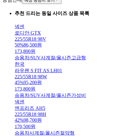
예상 공임비 보기
추천 드리는 동일 사이즈 상품 목록
넥센
로디안 GTX
225/55R18 98V
50
%
86,500
원
173,800
원
승용차/SUV
사계절/올시즌
고급형
한국
라우펜 S FIT AS LH01
225/55R18 98W
45
%
95,200
원
173,800
원
승용차/SUV
사계절/올시즌
가성비
넥센
엔프리즈 AH5
225/55R18 98H
42
%
98,700
원
170,500
원
승용차
사계절/올시즌
절약형