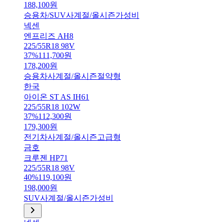
188,100
원
승용차/SUV
사계절/올시즌
가성비
넥센
엔프리즈 AH8
225/55R18 98V
37
%
111,700
원
178,200
원
승용차
사계절/올시즌
절약형
한국
아이온 ST AS IH61
225/55R18 102W
37
%
112,300
원
179,300
원
전기차
사계절/올시즌
고급형
금호
크루젠 HP71
225/55R18 98V
40
%
119,100
원
198,000
원
SUV
사계절/올시즌
가성비