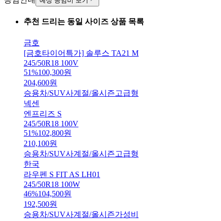
예상 공임비 보기
추천 드리는 동일 사이즈 상품 목록
금호
[금호타이어특가] 솔루스 TA21 M
245/50R18 100V
51
%
100,300
원
204,600
원
승용차/SUV
사계절/올시즌
고급형
넥센
엔프리즈 S
245/50R18 100V
51
%
102,800
원
210,100
원
승용차/SUV
사계절/올시즌
고급형
한국
라우펜 S FIT AS LH01
245/50R18 100W
46
%
104,500
원
192,500
원
승용차/SUV
사계절/올시즌
가성비