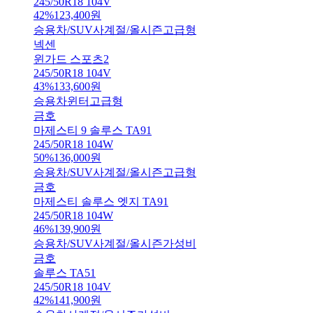
245/50R18 104V
42
%
123,400
원
승용차/SUV
사계절/올시즌
고급형
넥센
윈가드 스포츠2
245/50R18 104V
43
%
133,600
원
승용차
윈터
고급형
금호
마제스티 9 솔루스 TA91
245/50R18 104W
50
%
136,000
원
승용차/SUV
사계절/올시즌
고급형
금호
마제스티 솔루스 엣지 TA91
245/50R18 104W
46
%
139,900
원
승용차/SUV
사계절/올시즌
가성비
금호
솔루스 TA51
245/50R18 104V
42
%
141,900
원