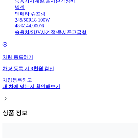
승용차
사계절/올시즌
가성비
넥센
엔페라 슈프림
245/50R18 100W
48
%
144,900
원
승용차/SUV
사계절/올시즌
고급형
차량 등록하기
차량 등록 시
3천원
할인
차량등록하고
내 차에 맞는지 확인해보기
상품 정보