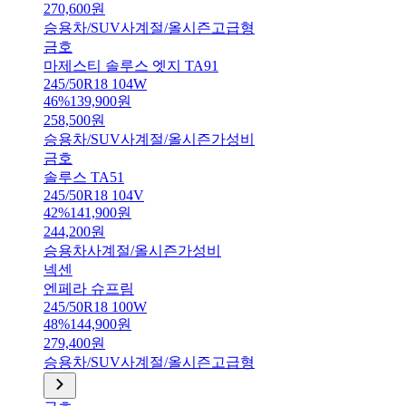
270,600
원
승용차/SUV
사계절/올시즌
고급형
금호
마제스티 솔루스 엣지 TA91
245/50R18 104W
46
%
139,900
원
258,500
원
승용차/SUV
사계절/올시즌
가성비
금호
솔루스 TA51
245/50R18 104V
42
%
141,900
원
244,200
원
승용차
사계절/올시즌
가성비
넥센
엔페라 슈프림
245/50R18 100W
48
%
144,900
원
279,400
원
승용차/SUV
사계절/올시즌
고급형