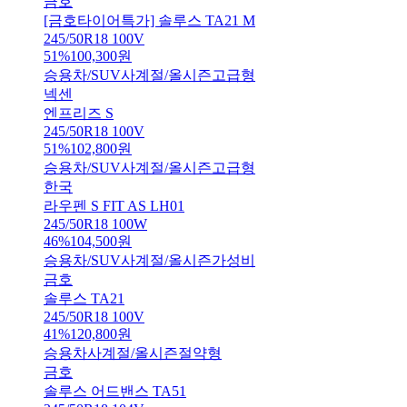
금호
[금호타이어특가] 솔루스 TA21 M
245/50R18 100V
51
%
100,300
원
승용차/SUV
사계절/올시즌
고급형
넥센
엔프리즈 S
245/50R18 100V
51
%
102,800
원
승용차/SUV
사계절/올시즌
고급형
한국
라우펜 S FIT AS LH01
245/50R18 100W
46
%
104,500
원
승용차/SUV
사계절/올시즌
가성비
금호
솔루스 TA21
245/50R18 100V
41
%
120,800
원
승용차
사계절/올시즌
절약형
금호
솔루스 어드밴스 TA51