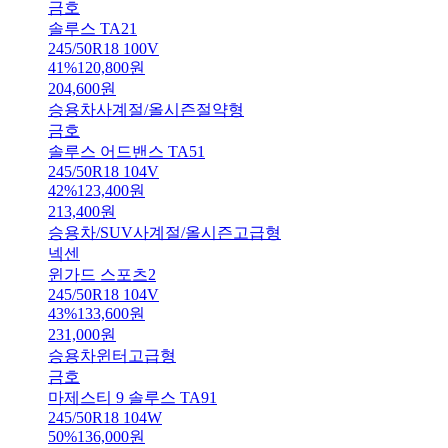
금호
솔루스 TA21
245/50R18 100V
41
%
120,800
원
204,600
원
승용차
사계절/올시즌
절약형
금호
솔루스 어드밴스 TA51
245/50R18 104V
42
%
123,400
원
213,400
원
승용차/SUV
사계절/올시즌
고급형
넥센
윈가드 스포츠2
245/50R18 104V
43
%
133,600
원
231,000
원
승용차
윈터
고급형
금호
마제스티 9 솔루스 TA91
245/50R18 104W
50
%
136,000
원