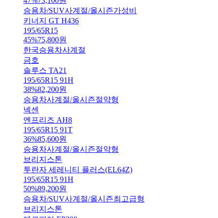
47
%
73,100
원
승용차/SUV
사계절/올시즌
가성비
키너지 GT H436
195/65R15
45
%
75,800
원
한국
승용차
사계절
금호
솔루스 TA21
195/65R15 91H
38
%
82,200
원
승용차
사계절/올시즌
절약형
넥센
엔프리즈 AH8
195/65R15 91T
36
%
85,600
원
승용차
사계절/올시즌
절약형
브리지스톤
투란자 세레니티 플러스(EL64Z)
195/65R15 91H
50
%
89,200
원
승용차/SUV
사계절/올시즌
최고급형
브리지스톤