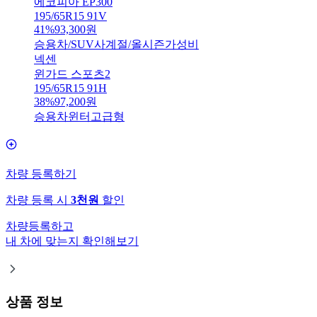
에코피아 EP300
195/65R15 91V
41
%
93,300
원
승용차/SUV
사계절/올시즌
가성비
넥센
윈가드 스포츠2
195/65R15 91H
38
%
97,200
원
승용차
윈터
고급형
차량 등록하기
차량 등록 시
3천원
할인
차량등록하고
내 차에 맞는지 확인해보기
상품 정보