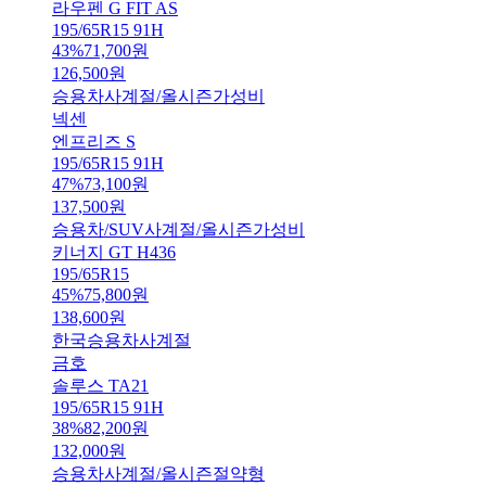
라우펜 G FIT AS
195/65R15 91H
43
%
71,700
원
126,500
원
승용차
사계절/올시즌
가성비
넥센
엔프리즈 S
195/65R15 91H
47
%
73,100
원
137,500
원
승용차/SUV
사계절/올시즌
가성비
키너지 GT H436
195/65R15
45
%
75,800
원
138,600
원
한국
승용차
사계절
금호
솔루스 TA21
195/65R15 91H
38
%
82,200
원
132,000
원
승용차
사계절/올시즌
절약형