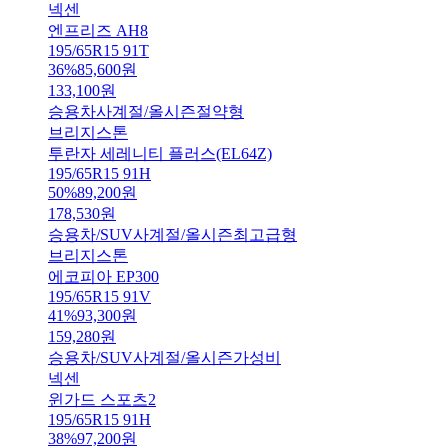
넥센
엔프리즈 AH8
195/65R15 91T
36
%
85,600
원
133,100
원
승용차
사계절/올시즌
절약형
브리지스톤
투란자 세레니티 플러스(EL64Z)
195/65R15 91H
50
%
89,200
원
178,530
원
승용차/SUV
사계절/올시즌
최고급형
브리지스톤
에코피아 EP300
195/65R15 91V
41
%
93,300
원
159,280
원
승용차/SUV
사계절/올시즌
가성비
넥센
윈가드 스포츠2
195/65R15 91H
38
%
97,200
원