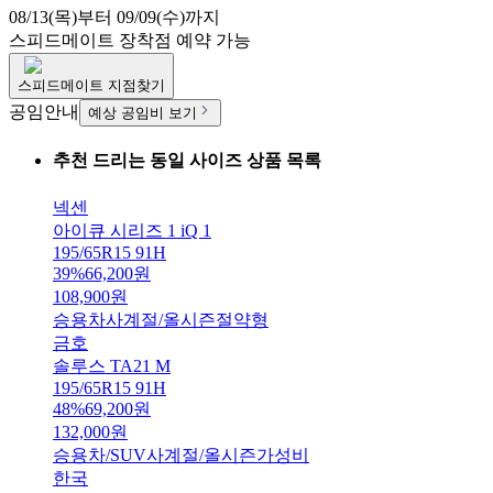
08/13(목)부터 09/09(수)까지
스피드메이트
장착점 예약 가능
스피드메이트
지점찾기
공임안내
예상 공임비 보기
추천 드리는 동일 사이즈 상품 목록
넥센
아이큐 시리즈 1 iQ 1
195/65R15 91H
39
%
66,200
원
108,900
원
승용차
사계절/올시즌
절약형
금호
솔루스 TA21 M
195/65R15 91H
48
%
69,200
원
132,000
원
승용차/SUV
사계절/올시즌
가성비
한국