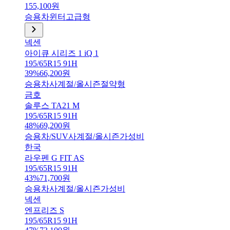
155,100
원
승용차
윈터
고급형
넥센
아이큐 시리즈 1 iQ 1
195/65R15 91H
39
%
66,200
원
승용차
사계절/올시즌
절약형
금호
솔루스 TA21 M
195/65R15 91H
48
%
69,200
원
승용차/SUV
사계절/올시즌
가성비
한국
라우펜 G FIT AS
195/65R15 91H
43
%
71,700
원
승용차
사계절/올시즌
가성비
넥센
엔프리즈 S
195/65R15 91H